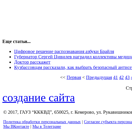
Еще статьи...
Цифровое решение распознавания азбуки Брайля
Губернатор Сергей Цивилев наградил коллективы медиц
Доктор расскажет
Кузбассовцам рассказали, как выбрать безопасный антис
<<
Первая
<
Предыдущая
41
42
43
Ст
создание сайта
© 2017, ГАУЗ “КККВД”, 650025, г. Кемерово, ул. Рукавишникова
Политика обработки персональных данных
|
Согласие субъекта персон
Мы ВКонтакте
|
Мы в Телеграме