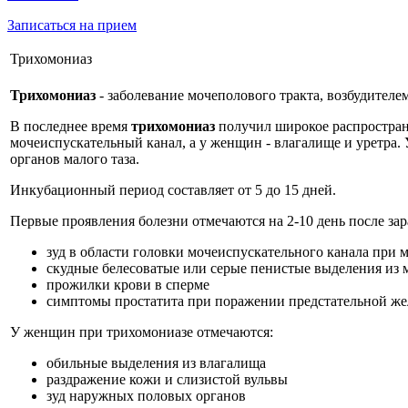
Записаться на прием
Трихомониаз
Трихомониаз
- заболевание мочеполового тракта, возбудителем 
В последнее время
трихомониаз
получил широкое распростране
мочеиспускательный канал, а у женщин - влагалище и уретра. 
органов малого таза.
Инкубационный период составляет от 5 до 15 дней.
Первые проявления болезни отмечаются на 2-10 день после зар
зуд в области головки мочеиспускательного канала при
скудные белесоватые или серые пенистые выделения из 
прожилки крови в сперме
симптомы простатита при поражении предстательной же
У женщин при трихомониазе отмечаются:
обильные выделения из влагалища
раздражение кожи и слизистой вульвы
зуд наружных половых органов