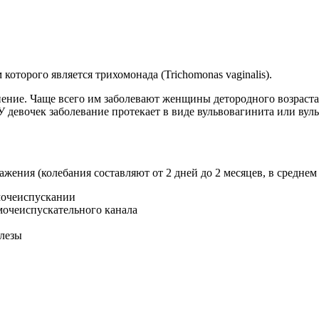
которого является трихомонада (Trichomonas vaginalis).
ние. Чаще всего им заболевают женщины детородного возраста 
У девочек заболевание протекает в виде вульвовагинита или ву
ажения (колебания составляют от 2 дней до 2 месяцев, в средне
 мочеиспускании
мочеиспускательного канала
лезы