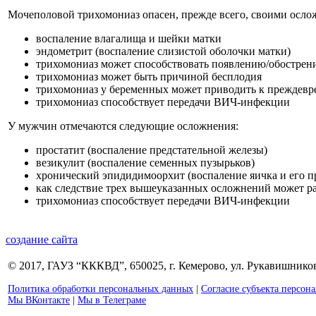
Мочеполовой трихомониаз опасен, прежде всего, своими осл
воспаление влагалища и шейки матки
эндометрит (воспаление слизистой оболочки матки)
трихомониаз может способствовать появлению/обострени
трихомониаз может быть причиной бесплодия
трихомониаз у беременных может приводить к преждев
трихомониаз способствует передачи ВИЧ-инфекции
У мужчин отмечаются следующие осложнения:
простатит (воспаление предстательной железы)
везикулит (воспаление семенных пузырьков)
хронический эпидидимоорхит (воспаление яичка и его п
как следствие трех вышеуказанных осложнений может ра
трихомониаз способствует передачи ВИЧ-инфекции
создание сайта
© 2017, ГАУЗ “КККВД”, 650025, г. Кемерово, ул. Рукавишникова
Политика обработки персональных данных
|
Согласие субъекта персон
Мы ВКонтакте
|
Мы в Телеграме